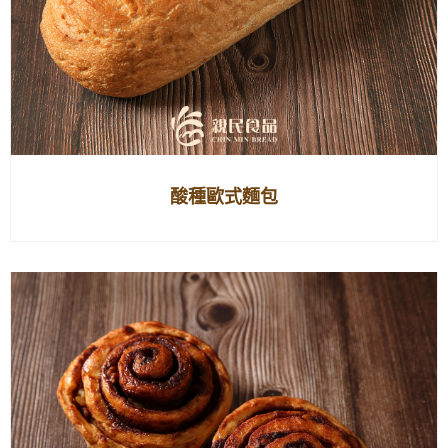
酸種歐式麵包