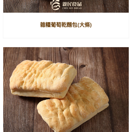
雜糧葡萄乾麵包(大條)