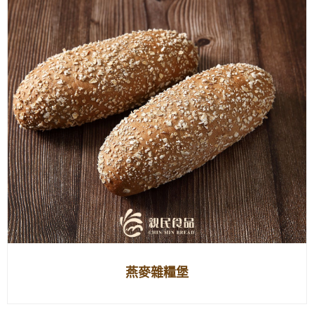
燕麥雜糧堡