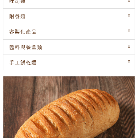
吐司類
附餐類
客製化產品
醬料與餐盒類
手工餅乾類