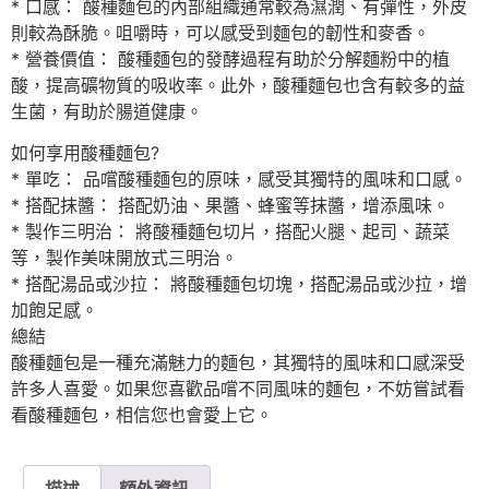
* 口感： 酸種麵包的內部組織通常較為濕潤、有彈性，外皮
則較為酥脆。咀嚼時，可以感受到麵包的韌性和麥香。
* 營養價值： 酸種麵包的發酵過程有助於分解麵粉中的植
酸，提高礦物質的吸收率。此外，酸種麵包也含有較多的益
生菌，有助於腸道健康。
如何享用酸種麵包?
* 單吃： 品嚐酸種麵包的原味，感受其獨特的風味和口感。
* 搭配抹醬： 搭配奶油、果醬、蜂蜜等抹醬，增添風味。
* 製作三明治： 將酸種麵包切片，搭配火腿、起司、蔬菜
等，製作美味開放式三明治。
* 搭配湯品或沙拉： 將酸種麵包切塊，搭配湯品或沙拉，增
加飽足感。
總結
酸種麵包是一種充滿魅力的麵包，其獨特的風味和口感深受
許多人喜愛。如果您喜歡品嚐不同風味的麵包，不妨嘗試看
看酸種麵包，相信您也會愛上它。