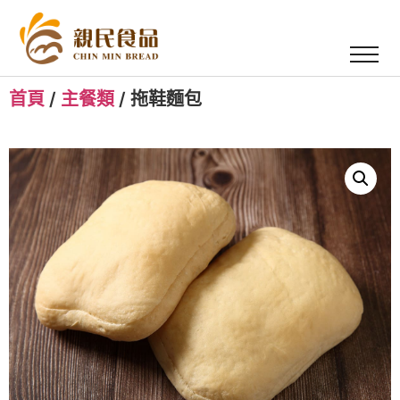
首頁
/
主餐類
/ 拖鞋麵包