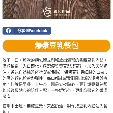
分享到Facebook
爆漿豆乳餐包
咬下一口，鬆軟的麵包體立刻釋放出濃郁的香甜豆乳內餡，
滑順綿密、入口即化。嚴選優質黃豆製成豆乳，加入天然奶
油，香氣自然純淨!不會過於甜膩，保留豆乳最細膩的口感；
外層的麵包鬆軟帶彈性，每口都能感受到剛出爐的溫暖與療
癒。無論是早餐、下午茶，還是宵夜點心，豆乳爆漿餐包都
能成為最貼心的陪伴。配上一杯鮮奶茶，更能凸顯它的香濃
層次。
使用卡士達、無糖豆漿、天然奶油，製作成豆乳內餡注入餐
包。