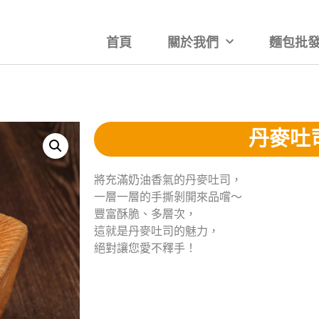
首頁
關於我們
麵包批發
丹麥吐
將充滿奶油香氣的丹麥吐司，
一層一層的手撕剝開來品嚐～
豐富酥脆、多層次，
這就是丹麥吐司的魅力，
絕對讓您愛不釋手！