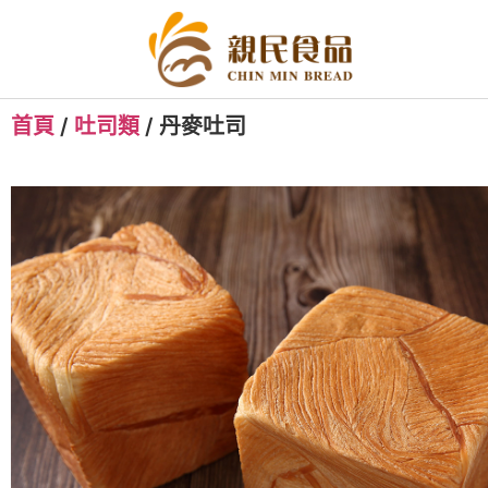
首頁
/
吐司類
/ 丹麥吐司