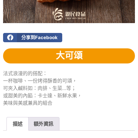
分享到Facebook
大可頌
法式浪漫的的搭配：
一杯咖啡、一份烤得酥香的可頌，
可夾入鹹料如：肉排、生菜…等；
或甜美的內餡：卡士達、新鮮水果，
美味與美感兼具的組合
描述
額外資訊