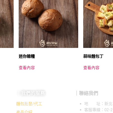
迷你雜糧
蒜味麵包丁
查看內容
查看內容
｜我們的服務
｜聯絡我們
麵包批發/代工
地 址：新北市
客服專線：02-29
產品介紹