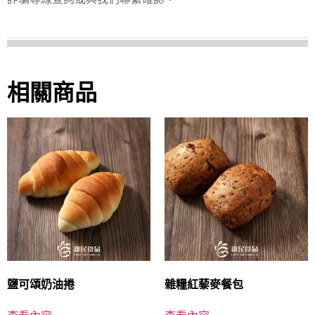
相關商品
鹽可頌奶油捲
雜糧紅藜麥餐包