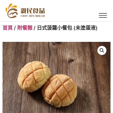
首頁
/
附餐類
/ 日式菠蘿小餐包 (未塗蛋液)