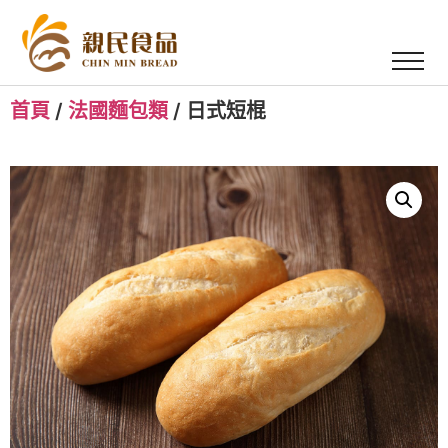
首頁
/
法國麵包類
/ 日式短棍