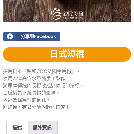
分享到Facebook
日式短棍
採用日本『昭和CDC法國專用粉』，
使用72%高含水量純手工製作，
將原本傳統的長棍改成迷你版的法棍，
口感仍為正統長棍的風味，
內部為蜂窩性的氣孔，
回烤後，有著外酥內軟的口感！
描述
額外資訊