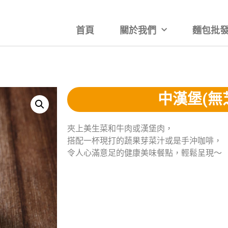
首頁
關於我們
麵包批發
中漢堡(無
夾上美生菜和牛肉或漢堡肉，
搭配一杯現打的蔬果芽菜汁或是手沖咖啡，
令人心滿意足的健康美味餐點，輕鬆呈現～